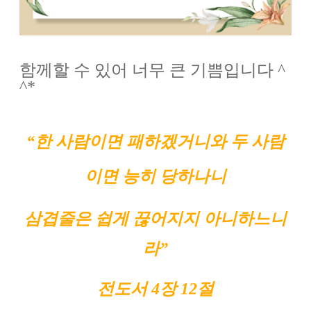
함께할 수 있어 너무 큰 기쁨입니다 ^
^*
“한 사람이면 패하겠거니와 두 사람
이면 능히 당하나니
삼겹줄은 쉽게 끊어지지 아니하느니
라”
전도서 4장 12절