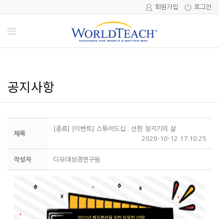
회원가입
로그인
공지사항
[종료] [이벤트] 스튜어드십 : 선한 청지기의 삶
제목
2020-10-12 17:10:25
작성자
디모데성경연구원