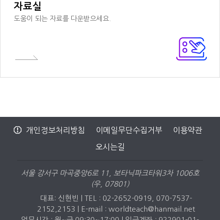
자료실
도움이 되는 자료를 다운받으세요.
개인정보처리방침
이메일무단수집거부
이용약관
오시는길
서울 강서구 마곡중앙6로 11, 보타닉파크타워3차 1006호
(우, 07801)
대표: 신현빈 | TEL : 02-2652-0919, 070-7537-
2152,2153 |
E-mail : worldteach@hanmail.net
업무시간 : 월~금 09:30~17:00 | 입금계좌 : 922901-01-