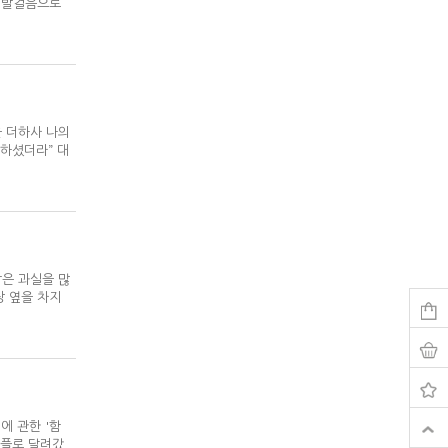
의 발걸음으로
을 더하사 나의
하셨더라” 대
사람은 과실을 많
상 옆을 차지
에 관한 '함
채플로 달려갔