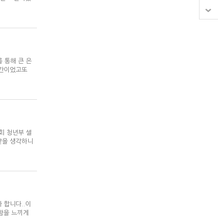
를 통해 큰 은
시간이었고또
교회 청년부 셀
받을 생각하니
까 합니다..이
함을 느끼게