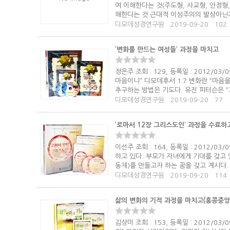
여 이해한다는 것(주도형, 사교형, 안정형
해한다는 것 근대적 이성주의의 발상아닌가
디모데성경연구원
2019-09-20
102
‘변화를 만드는 여성들’ 과정을 마치고
정은주 조회 : 129, 등록일 : 2012/
마음이니” 디모데후서 1:7 변화란 “마음
추구하는 방법은 기도다. 유진 피터슨은 “
디모데성경연구원
2019-09-20
77
‘로마서 12장 그리스도인’ 과정을 수료하
이선주 조회 : 164, 등록일 : 2012/
하고 있다. 부모가 자녀에게 기대를 갖고
동체)를 만들고자 하는 꿈을 갖고 계시다. 
디모데성경연구원
2019-09-20
114
삶의 변화의 기적 과정을 마치고(홍콩중앙
김상미 조회 : 153, 등록일 : 2012/