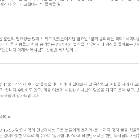
 재직시 온누리교회에서 '피플퍼즐 월..
롬!리더십 훈련의 필요성을 많이 느끼고 있었는데지난 월요일 "함께 승리하는 리더" 세미나
니라 다른 사람들과 함께 승리하는 25가지의 법칙을 배우면서나 자신을 돌아보는 
보았습니다.이재학 목사님과 신현빈 목사님의 ..
06/17 11:04 4색 세미나 잘 들었습니다.이후에 집에와서 잘 묵상하고,계획을 세워서 
가 됩니다.수련회도 있고, 더울 여름에 시원한 하나님의 말씀을 가지고 은혜 주고, 
신 목사님께 감사드립니다.
네요.ㅎ
06/03 15:55 말씀 사역에 전념하시는 모든 분들에게 동지애?를 느끼며 몇자 글을 적을
는 길에따뜻한 미소로 악수하며 '감사합니다'라고 하셨던새로운 현빈 목사님의 자상