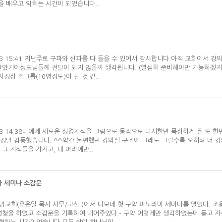
을 배우고 익히는 시간이 되었습니다..
06/03 15:41 지난주로 구파와 신파를 다 들을 수 있어서 감사합니다.아직 교회에서 
받았기에성도님들께 전달이 되지 않을까 생각됩니다. (열심히 준비해야만 가능하겠지만요
상 소그룹(10명정도)이 될 것 같..
06/03 14:38나에게 새로운 성경지식을 그림으로 동작으로 다시한번 묵상하게 된 또 한번
정말 감동했습니다. ^^약간 불편했던 강의실 구조에 그래도 그럴수록 오히려 더 
그 지식들을 가지고, 내 머리에만..
 세미나 소감문
해 새 소망교회(유은일 목사 시무/고신 )에서 디모데 첫 구약 파노라마 세미나를 열었다. 
경청을 하였고 소감문을 기록하여 내어주었다.- 구약 어렵게만 생각하였는데 듣고 