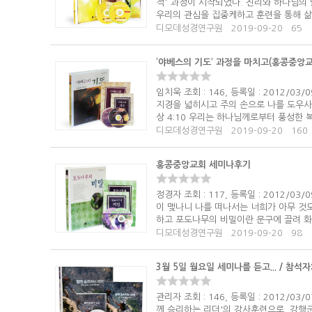
적” 과정이 시작되었다. 진리와 하나님의
우리의 관심을 집중케하고 훈련을 통해 삶
디모데성경연구원
2019-09-20
65
‘야베스의 기도’ 과정을 마치고(홍콩중앙교
임치욱 조회 : 146, 등록일 : 2012/
지경을 넓히시고 주의 손으로 나를 도우사
상 4:10 우리는 하나님께로부터 풍성한 복
디모데성경연구원
2019-09-20
160
홍콩중앙교회 세미나후기
정경자 조회 : 117, 등록일 : 2012/
이 맺나니 나를 떠나서는 너희가 아무 것도
하고 포도나무의 비밀이란 문구에 끌려 화
디모데성경연구원
2019-09-20
98
3월 5일 월요일 세미나를 듣고... / 참석
관리자 조회 : 146, 등록일 : 2012/
께 승리하는 리더'의 강사훈련으로, 강행