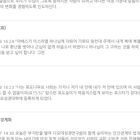
 말씀으로 우리가 주님이 그토록 원하시는 사람이 되려고 떠나는 여정 가운데 믿음
의 변화를 경험하도록 인도하신다. ..
회)
03/09 16:24 “야베스가 이스라엘 하나님께 아뢰어 가로되 원컨대 주께서 내게 복에 복
 나로 환난을 벗어나 근심이 없게 하옵소서 하였더니 하나님이 그 구하는 것을 허락 
음 받고 싶어 합니다. 그런..
03/09 16:23 “나는 포도나무요 너희는 가지니 저가 내 안에 내가 저 안에 있으며 이 
 할 수 없음이라(요15:5)” 탐스런 포도송이가 먹음직스럽게 보이는 포스터가 강대
요성경대학에 등록하게 되었다..
자:장계화
03/07 14:30 오늘은 부지런을 떨며 디모데성경연구원의 함께 승리하는 인간관계의 법칙
군을 하게 되는 날이기에 아침 일찍 서둘러 강의장인 사랑의 교회 소망관 지하 은혜