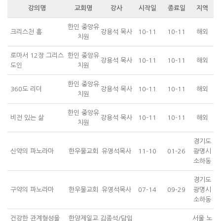
강의명
교회명
강사
시작일
종료일
지역
한인 중앙유
크리스천 홈
강용석 목사
10-11
10-11
해외
치원
로마서 12장 그리스
한인 중앙유
강용석 목사
10-11
10-11
해외
도인
치원
한인 중앙유
360도 리더
강용석 목사
10-11
10-11
해외
치원
한인 중앙유
비전 있는 삶
강용석 목사
10-11
10-11
해외
치원
경기도
신약의 파노라마
한우물교회
유영석목사
11-10
01-26
광명시
소하동
경기도
구약의 파노라마
한우물교회
유영석목사
07-14
09-29
광명시
소하동
건강한 관계형성을
한양제일교
김종석/담임
서울 노