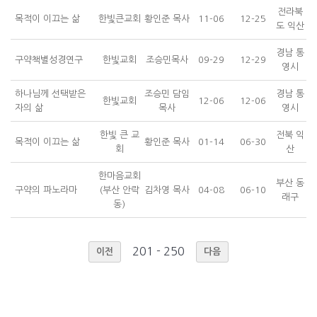
전라북
목적이 이끄는 삶
한빛큰교회
황인준 목사
11-06
12-25
도 익산
경남 통
구약책별성경연구
한빛교회
조승민목사
09-29
12-29
영시
하나님께 선택받은
조승민 담임
경남 통
한빛교회
12-06
12-06
자의 삶
목사
영시
한빛 큰 교
전북 익
목적이 이끄는 삶
황인준 목사
01-14
06-30
회
산
한마음교회
부산 동
구약의 파노라마
(부산 안락
김차영 목사
04-08
06-10
래구
동)
201 - 250
이전
다음