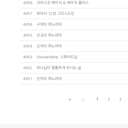
4958
크리스천 베이직 & 베이직 플러스
4957
로마서 12장 그리스도인
4956
구약의 파노라마
4955
선교의 파노라마
4954
신약의 파노라마
4953
Stewardship: 스튜어드십
4952
하나님이 형통하게 하시는 삶
4951
신약의 파노라마
1
2
3