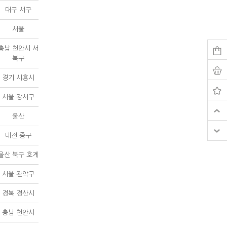
대구 서구
서울
충남 천안시 서
북구
경기 시흥시
서울 강서구
울산
대전 중구
울산 북구 호계
서울 관악구
경북 경산시
충남 천안시