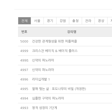
전체
서울
경기
강원
충청
전라
경상
번호
강의명
5000
건강한 관계형성을 위한 피플퍼즐
4999
크리스천 베이직 & 베이직 플러스
4998
신약의 파노라마
4997
신약의 파노라마
4996
리더십개발 1
4995
열매 맺는 삶 : 포도나무의 비밀 (개정판)
4994
심플한 구약의 파노라마
4993
영적 성장의 7단계