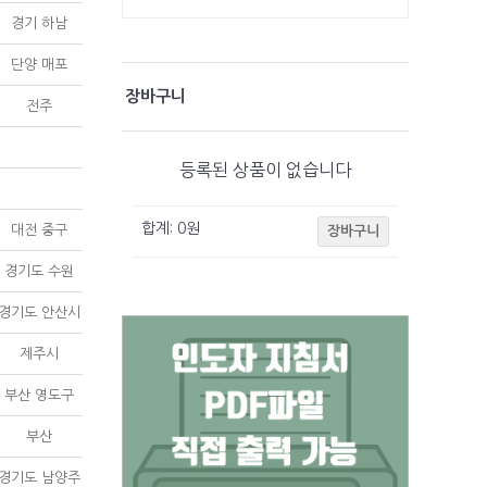
경기 하남
단양 매포
장바구니
전주
등록된 상품이 없습니다
합계:
0
원
대전 중구
장바구니
경기도 수원
경기도 안산시
제주시
부산 영도구
부산
경기도 남양주