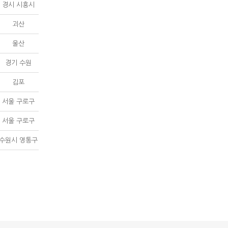
경시 시흥시
괴산
울산
경기 수원
김포
서울 구로구
서울 구로구
수원시 영통구