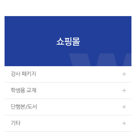
쇼핑몰
강사 패키지
학생용 교재
단행본/도서
기타