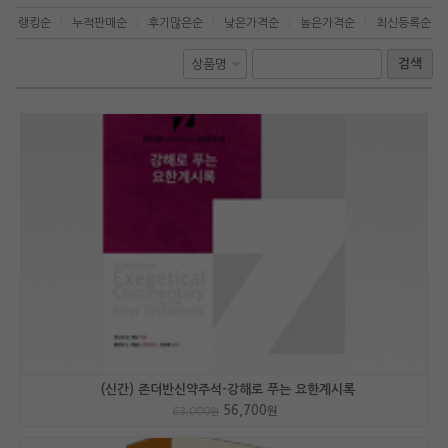
랭킹순
누적판매순
후기많은순
낮은가격순
높은가격순
최신등록순
|
|
|
|
|
검색
(신간) 존더반신약주석-강해로 푸는 요한계시록
56,700
원
63,000
원