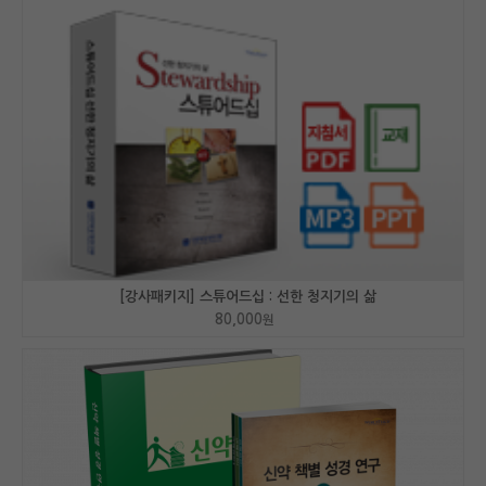
[강사패키지] 스튜어드십 : 선한 청지기의 삶
80,000
원