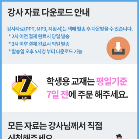
회원가입
로그인
쇼핑몰
전체
강사 패키지
학생용 교재
단행본
기타
추천 상품