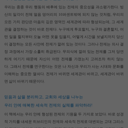
우리는 종종 우리 행동의 배후에 있는 전제의 중요성을 과소평가한다
.
빙
산의 일각이 전체 얼음 덩어리의
10
퍼센트밖에 되지 않는 것처럼
,
우리의
모든 가치 판단은 마음의 깊은 영역인 세계관에 따라 형성되는데
,
그 세계
관을 결정하는 것이 바로 전제다
.
누구에게 투표할지
,
누구와 결혼할지
,
어
떤 일을 할지부터 오늘 어떤 옷을 입을지
,
어떻게 시간을 보낼지까지 당신
이 결정하는 모든 사안에 전제가 깔려 있는 것이다
.
그러나 전제는 의사 결
정 과정에서 가장 소홀히 취급된다
.
무의식에 깔려 있는 전제를 그저 당연
하게 여기기 때문에 자신이 어떤 전제를 가졌는지 고려조차 하지 않는
다
.
그래서 전제를 연구한다는 것은 나 자신과 우리가 사는 시대와 문화를
이해하는 중요한 열쇠다
.
전제가 바뀌면 세계관이 바뀌고
,
세계관이 바뀌
면 삶이 바뀌기 때문이다
.
믿음과 삶을 분리하고
,
교회와 세상을 나누는
우리 안에 매복한 세속적 전제의 실체를 파악하라
!
이 책에서는 우리 안에 형성된 전제의 기원을 두 가지로 보았다
.
바로 성경
적 가치를 내세운 히브리인의 전제와 세속적 전제로 대변되는 고대 그리스