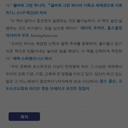
다.”
앨버트 그린 주니어, 『알버트 그린 박사의 기독교 세계관으로 가르
치기』(CUP 역간)의 저자
“이 책이 얼마나 중요한지 설명하는 것은 불가능하다. 이 책의 겉만 설
명하는 것도 버거웠다. 정말 심오한 책이다.”
에이미 로버츠, 홈스쿨링
, RaisingArrow.net
리더이자 부모
“오버만 박사는 복잡한 신학과 철학 주제를 증류하여, 흥미롭고 읽기
쉬운 책으로 만들어내는 놀라운 일을 해냈다. 이 책을 강력하게 추천한
다.”
에릭 스트랜드니스 박사
“우리 문화에 포스트모던 사상이 만연함에 따라 그 사상은 계속해서
우리의 교육 기관, 가정, 교회에 큰 영향을 미치고 있다. 당신이 하고 있는
일은 그 어느 때보다 중요하다”(저자에게 보낸 서신에서).
찰스 콜슨, 교
도소선교회와 라디오 방송 브레이크 포인트 창립자
목차