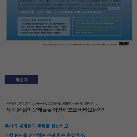
책소개
낙태죄
,
정치
·
환경
·
교육 문제
,
교회 문제
,
진화론
,
돈 문제
,
성범죄
…
당신은 삶의 문제들을 어떤 렌즈로 바라보는가
?
우리의 세계관과 문화를 형성하고
가치 판단을 견인하는 진짜 힘은 무엇인가
?