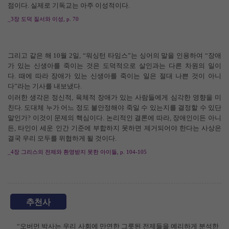
점이다
.
실제로 기독교는 아주 이성적이다
.
_3
장 도덕 질서와 이성
, p. 70
그리고 같은 해
10
월
2
일
, “
워싱턴 타임스
”
는 싱어의 말을 인용하여
“
장애
가 있는 신생아를 죽이는 것은 도덕적으로 살인과는 다른 차원의 일이
다
.
때에 따라 장애가 있는 신생아를 죽이는 일은 절대 나쁜 것이 아니
다
”
라는 기사를 내보냈다
.
이러한 생각은 정신적
,
육체적 장애가 있는 사람들에게 심각한 영향을 미
친다
.
도대체 누가 어느 정도 불안정해야 죽일 수 있는지를 결정할 수 있단
말인가
?
이것이 문제의 핵심이다
.
논리적인 결론에 따라
,
장애인이든 아니
든
,
타인이 세운 인간 기준에 부합하지 못하면 제거되어야 한다는 사상은
결국 우리 모두를 위협하게 될 것이다
.
_4
장 그리스의 전제와 환영받지 못한 아이들
, p. 104-105
추천사
“오버먼 박사는 우리 사회에 만연한 그릇된 전제들을 예리하게 분석한