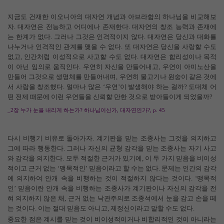
지금도 건재한 이오니아의 대자연 개념과 아브라함의 하나님을 비교해보
자
.
대자연은 전능하고 어디에나 존재한다
.
대자연의 창조 능력과 존재에
는 한계가 없다
.
그러나 그것은 인격적이지 않다
.
대자연은 당신과 대화를
나누거나 인격적인 관계를 맺을 수 없다
.
또 대자연은 당신을 사랑할 수도
없고
,
인간처럼 이성적으로 사고할 수도 없다
.
대자연은 합리성이나 목적
이 아닌 임의로 움직인다
.
우연히 자신을 만들어내고
,
우연이 아미노산을
만들어 그것으로 생명체를 만들어내며
,
우연히 물고기나 원숭이 같은 것에
서 사람을 창조했다
.
얼마나 많은
‘
우연
’
이 발생해야 하는 걸까
?
도대체 어
떤 전제 때문에 이런 우연들을 신뢰할 만한 것으로 받아들이게 되었을까
?
_2
장 누가 눈을 내리게 하는가
?
하나님이신가
,
대자연인가
?, p. 45
다시 비행기 비유로 돌아가자
.
계기판을 믿는 조종사는 그것을 의지하고
그에 따라 행동한다
.
그러나 자신의 균형 감각을 믿는 조종사는 자기 사고
와 감각을 의지한다
.
모두 적절한 근거가 있기에
,
이 두 가지 믿음을 비이성
적이고 근거 없는
‘
맹목적인
’
믿음이라고 할 수는 없다
.
문제는 인간의 감각
에 의지하여 안개 속을 비행하는 것이 적절하지 않다는 것이다
. ‘
맹목적
인
’
믿음이란 안개 속을 비행하는 조종사가 계기판이나 자신의 감각을 전
혀 의지하지 않은 채
,
근거 없는 낙관주의로 조종석에서 눈을 감고 손을 떼
는 것이다
.
이는 절대 믿음도 아니고
,
제정신이라고 말할 수도 없다
.
중요한 점은 계시를 믿는 것이 비이성적이거나 비합리적인 것이 아니라는