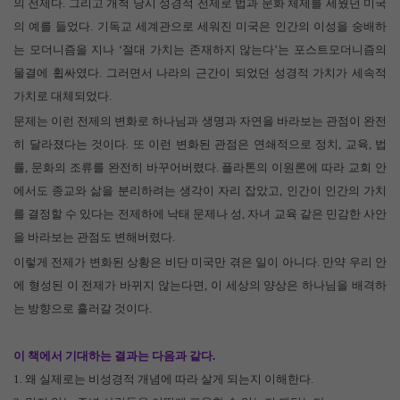
의 전제다
.
그리고 개척 당시 성경적 전제로 법과 문화 체제를 세웠던 미국
의 예를 들었다
.
기독교 세계관으로 세워진 미국은 인간의 이성을 숭배하
는 모더니즘을 지나
‘
절대 가치는 존재하지 않는다
’
는 포스트모더니즘의
물결에 휩싸였다
.
그러면서 나라의 근간이 되었던 성경적 가치가 세속적
가치로 대체되었다
.
문제는 이런 전제의 변화로 하나님과 생명과 자연을 바라보는 관점이 완전
히 달라졌다는 것이다
.
또 이런 변화된 관점은 연쇄적으로 정치
,
교육
,
법
률
,
문화의 조류를 완전히 바꾸어버렸다
.
플라톤의 이원론에 따라 교회 안
에서도 종교와 삶을 분리하려는 생각이 자리 잡았고
,
인간이 인간의 가치
를 결정할 수 있다는 전제하에 낙태 문제나 성
,
자녀 교육 같은 민감한 사안
을 바라보는 관점도 변해버렸다
.
이렇게 전제가 변화된 상황은 비단 미국만 겪은 일이 아니다
.
만약 우리 안
에 형성된 이 전제가 바뀌지 않는다면
,
이 세상의 양상은 하나님을 배격하
는 방향으로 흘러갈 것이다
.
이 책에서 기대하는 결과는 다음과 같다
.
1.
왜 실제로는 비성경적 개념에 따라 살게 되는지 이해한다
.