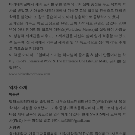
바키대학교에서 세계 도시를 위한 변혁적 리더십에 중점을 두고 목회학 박
사를 받았고, 시애틀퍼시픽대학에서 기독교 교육 철학을 전공으로 대학원
학위를 받았다. 또 찰스 콜슨의 지도 아래 심층적으로 공부하기도 했다.
오버먼은 기독교 학교 교장으로 14년, 교회 사역자로 24년간 섬겼다. 2000
년에 아내 케이티와 월드뷰 매터스(Worldview Matters)를 설립하여 사람들
이 성경적 세계관을 세우고, 그 세계관을 자신의 삶과 일에 적용할 수 있도
록 도우며, 전 세계에서 기독교 세계관 및 ‘기독교적으로 생각하기’란 주제
로 워크숍을 진행했다.
이 책뿐 아니라 『일에서 느끼는 하나님의 즐거움 & 삶이 만들어내는 차
이』(God’s Pleasure at Work & The Difference One Life Can Make, 공저)를 집
필했다.
www.biblicalworldview.com
역자 소개
박용진
댈러스침례대학을 졸업하고 사우스웨스턴침례신학교(SWBTS)에서 목회
학 석사 과정을 수료했다. 그 후 중앙기독초등학교에서 교목으로서 섬기며
다음 세대 교육의 중요성을 인식하게 되었다. 현재 SWBTS에서 교육학 박
사(Ph.D) 논문 과정을 밟고 있다.
isa4268@gmail.com
서장원
총신대학교 기독교교육학과와 신학대학원(M.Div)를 졸업하고, 사우스웨