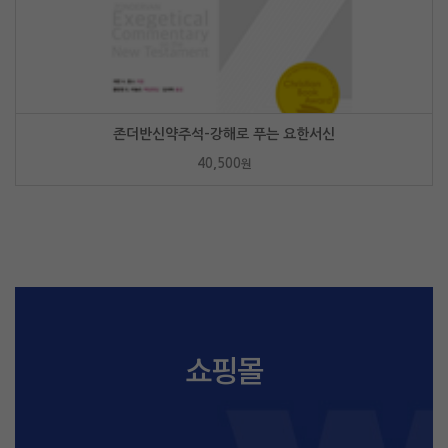
존더반신약주석-강해로 푸는 요한서신
40,500
원
쇼핑몰