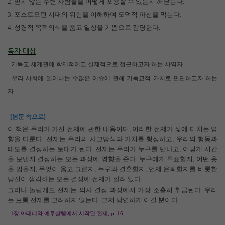
2.
믿지 않는 주변 사람들을 어떻게 포용할 수 있는지 깨닫는다
.
3.
포스트모던 시대의 위험을 이해하여 도덕적 파선을 막는다
.
4.
성경적 목적의식을 품고 일상을 기쁨으로 감당한다
.
독자 대상
·
기독교 세계관에 학제적이고 실제적으로 접근하고자 하는 사역자
·
우리 사회에 일어나는 수많은 이슈에 관해 기독교적 가치로 판단하고자 하는
자
[본문 속으로]
이 책은 우리가 가진 전제에 관한 내용이며
,
이러한 전제가 삶에 미치는 영
향을 다룬다
.
전제는 우리의 사고방식과 가치를 형성하고
,
우리의 행동과
태도를 결정하는 토대가 된다
.
전제는 우리가 누구를 만나고
,
어떻게 시간
을 보낼지 결정하는 모든 과정에 영향을 준다
.
누구에게 투표할지
,
어떤 옷
을 입을지
,
무엇이 옳고 그른지
,
누구와 결혼할지
,
언제 은퇴할지를 비롯한
당신이 생각하는 모든 결정에 전제가 깔려 있다
.
그러나 놀랍게도 전제는 의사 결정 과정에서 가장 소홀히 취급된다
.
우리
는 보통 전제를 고려하지 않는다
.
그저 당연하게 여길 뿐이다
.
_1
장 아테네와 예루살렘에서 시작된 전제
, p. 16