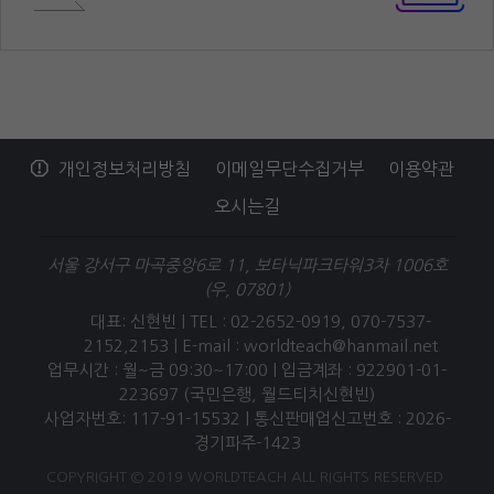
개인정보처리방침
이메일무단수집거부
이용약관
오시는길
서울 강서구 마곡중앙6로 11, 보타닉파크타워3차 1006호
(우, 07801)
대표: 신현빈 | TEL : 02-2652-0919, 070-7537-
2152,2153 |
E-mail : worldteach@hanmail.net
업무시간 : 월~금 09:30~17:00 | 입금계좌 : 922901-01-
223697 (국민은행, 월드티치신현빈)
사업자번호: 117-91-15532 | 통신판매업신고번호 : 2026-
경기파주-1423
COPYRIGHT © 2019 WORLDTEACH ALL RIGHTS RESERVED.