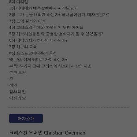
8쇄 머리말
1장 아테네와 예루살렘에서 시작된 전제
2장 누가 눈을 내리게 하는가? 하나님이신가, 대자연인가?
3장 도덕 질서와 이성
4장 그리스의 전제와 환영받지 못한 아이들
5장 히브리인들은 왜 훌륭한 철학자가 될 수 없었을까?
6장 어디까지가 하나님 나라인가?
7장 히브리 교육
8장 포스트모더니즘의 공격
맺는말: 이제 어디로 가야 하는가?
부록: 24가지 고대 그리스와 히브리 사상의 대조
추천 도서
주
색인
감사의 말
역자의 말
저자소개
크리스천 오버먼 Christian Overman