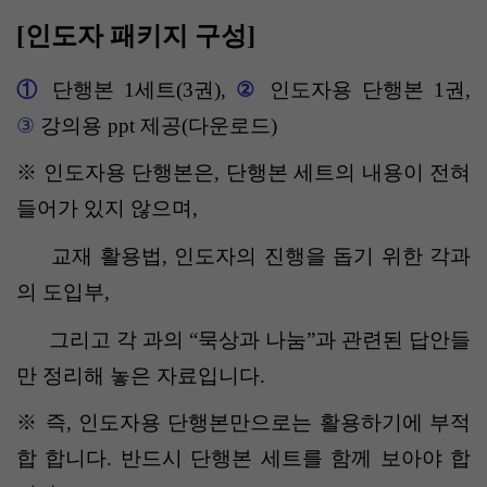
[인도자
패키지 구성
]
단행본 1세트(3권)
,
인도자용 단행본 1권
,
①
②
③
강의용
ppt
제공
(
다운로드
)
※
인도자용 단행본은,
단행본 세트의 내용이 전혀
들어가 있지 않으며,
교재 활용법
,
인도자의 진행을 돕기 위한 각과
의 도입부
,
그리고 각 과의
“
묵상과 나눔
”
과 관련된 답안들
만 정리해 놓은 자료입니다
.
※ 즉, 인도자용 단행본만으로는 활용하기에 부적
합 합니다. 반드시 단행본 세트를 함께 보아야 합