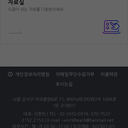
자료실
도움이 되는 자료를 다운받으세요.
개인정보처리방침
이메일무단수집거부
이용약관
오시는길
서울 강서구 마곡중앙6로 11, 보타닉파크타워3차 1006호
(우, 07801)
대표: 신현빈 | TEL : 02-2652-0919, 070-7537-
2152,2153 |
E-mail : worldteach@hanmail.net
업무시간 : 월~금 09:30~17:00 | 입금계좌 : 922901-01-