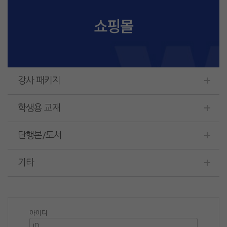
쇼핑몰
강사 패키지
학생용 교재
단행본/도서
기타
아이디