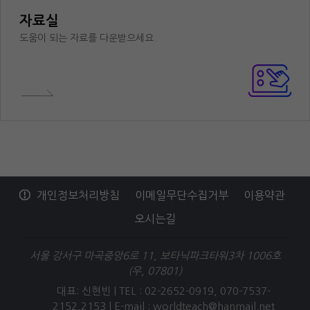
자료실
도움이 되는 자료를 다운받으세요.
개인정보처리방침
이메일무단수집거부
이용약관
오시는길
서울 강서구 마곡중앙6로 11, 보타닉파크타워3차 1006호
(우, 07801)
대표: 신현빈 | TEL : 02-2652-0919, 070-7537-
2152,2153 |
E-mail : worldteach@hanmail.net