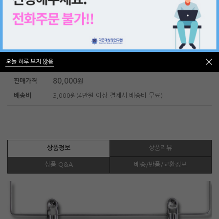
[강사패키지] 열매 맺는 삶: 포도나무의 비밀 <개정판>
① 강사패키지 : 학생용 교재 1권, 다운로드자료(인도자 지침서, 강의음성
파일, 강의PPT파일)
오늘 하루 보지 않음
② 학생용 교재
오늘 하루 보지 않음
80,000
판매가격
원
배송비
3,000원(4만원 이상 결제시 배송비 무료)
상품정보
상품리뷰
상품 Q&A
배송/반품/교환정보