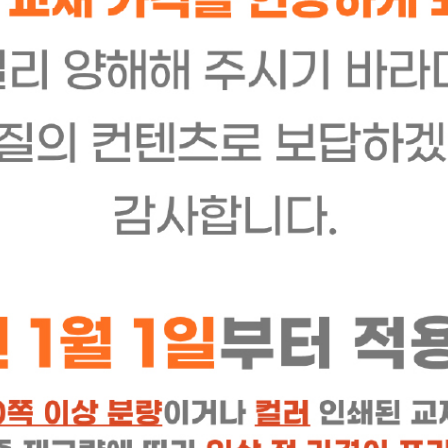
상품 Q&A
배송/반품/교환