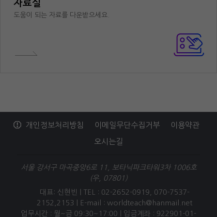
자료실
도움이 되는 자료를 다운받으세요.
개인정보처리방침
이메일무단수집거부
이용약관
오시는길
서울 강서구 마곡중앙6로 11, 보타닉파크타워3차 1006호
(우, 07801)
대표: 신현빈 | TEL : 02-2652-0919, 070-7537-
2152,2153 |
E-mail : worldteach@hanmail.net
업무시간 : 월~금 09:30~17:00 | 입금계좌 : 922901-01-