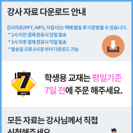
회원가입
로그인
쇼핑몰
전체
강사 패키지
학생용 교재
단행본
기타
추천 상품