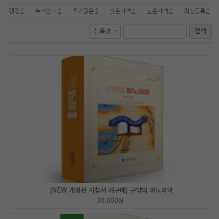
랭킹순
누적판매순
후기많은순
낮은가격순
높은가격순
최신등록순
|
|
|
|
|
검색
[NEW 개정판 지침서 재구매] 구약의 파노라마
30,000
원