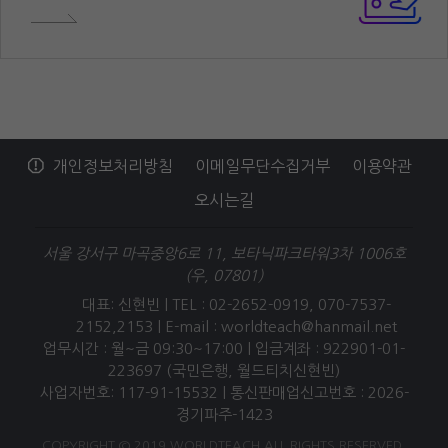
개인정보처리방침
이메일무단수집거부
이용약관
오시는길
서울 강서구 마곡중앙6로 11, 보타닉파크타워3차 1006호
(우, 07801)
대표: 신현빈 | TEL : 02-2652-0919, 070-7537-
2152,2153 |
E-mail : worldteach@hanmail.net
업무시간 : 월~금 09:30~17:00 | 입금계좌 : 922901-01-
223697 (국민은행, 월드티치신현빈)
사업자번호: 117-91-15532 | 통신판매업신고번호 : 2026-
경기파주-1423
COPYRIGHT © 2019 WORLDTEACH ALL RIGHTS RESERVED.