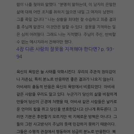
람이 나를 찾아와 말했다. “분명히 말하는데, 이 남자의 은밀한
삶에 대해 어떤 조치를 취하지 않으면 내일 그 여자의 남편이
그를 죽일 겁니다.” 나는 상황을 최대한 잘 수습하고 최종 결과
를 주님께 맡겼다. 이것만은 말할 수 있다. 잘못을 지적하는 일
은 심히 어려웠다. 그래도 나는 지적했다. 주님이 주신, 반박할
수 없는 메시지라서 전해야만 했다.
4장 다른 사람의 잘못을 지적해야 한다면? p. 93-
94
육신의 욕망은 늘 사태를 악화시킨다. 우리의 주관적 정의감이
나 자존심, 특히 분노로 반응하면 좋은 결과가 나오지 않는다.
아비새의 충동적 반응은 육신의 욕망에서 비롯되었다. 아비새
같은 사람을 우리도 알고 있다. 누군가가 당신의 삶을 비참하게
만들어 당신이 곤경에 처했을 때, 아비새 같은 사람들은 날카로
운 언어의 칼을 쥐고 당신을 변호한답시고 신나게 휘두른다. 그
러면 기분은 후련할지 모르지만 썩 지혜로운 방책은 아니다. 그
들의 그런 사고방식이 주님의 뜻에 민감하지 못하기 때문이다.
그들은 수평적 관점에서 행동하여 성급히 분노로 반응한다. 복