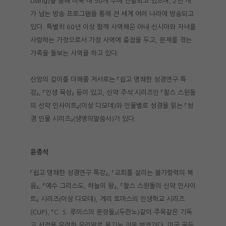
Living)을 통해 미국 내 50개 주에 전달되고 있으며, 2천 개
가 넘는 방송 프로그램을 통해 전 세계 여러 나라에 방송되고
있다. 특별히 60년 이상 함께 사역해온 아내 신시아와 자녀를
사랑하는 가장으로서 가정 사역에 중점을 두고, 문제를 겪는
가족을 돌보는 사역을 하고 있다.
신앙의 깊이를 더해줄 저서로는 『쉽고 명쾌한 성경연구 특
강』, 『인생 묵상』 등이 있고, 신약 주석 시리즈인 『찰스 스윈돌
의 신약 인사이트』(이상 디모데)와 인물별로 성경을 읽는 『성
경 인물 시리즈』(생명의말씀사)가 있다.
윤종석
『쉽고 명쾌한 성경연구 특강』, 『교회를 살리는 불가항력의 복
음』, 『예수 그리스도, 하늘의 왕』, 『찰스 스윈돌의 신약 인사이
트』 시리즈(이상 디모데), 게리 토마스의 인생학교 시리즈
(CUP), 『C. S. 루이스의 문장들』(두란노)같이 주옥같은 기독
교 서적을 유려한 우리말로 옮기는 전문 번역가다. 미국 골든