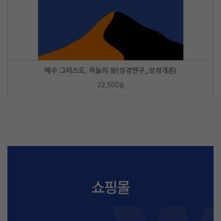
예수 그리스도, 하늘의 왕(성경연구_성경개론)
22,500
원
쇼핑몰