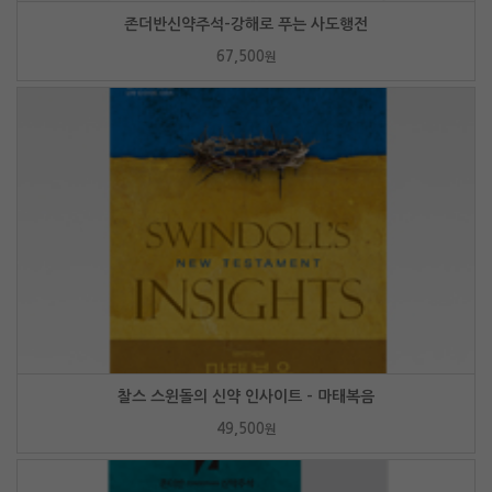
존더반신약주석-강해로 푸는 사도행전
67,500
원
찰스 스윈돌의 신약 인사이트 - 마태복음
49,500
원