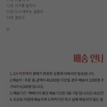
12장 과거를 떨친다
13장 다시 배우는 걸음마
14장 결승선
주