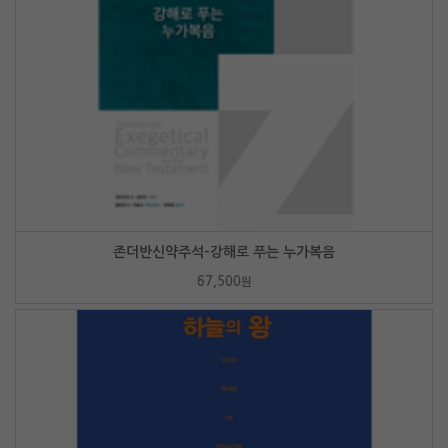
존더반신약주석-강해로 푸는 누가복음
67,500
원