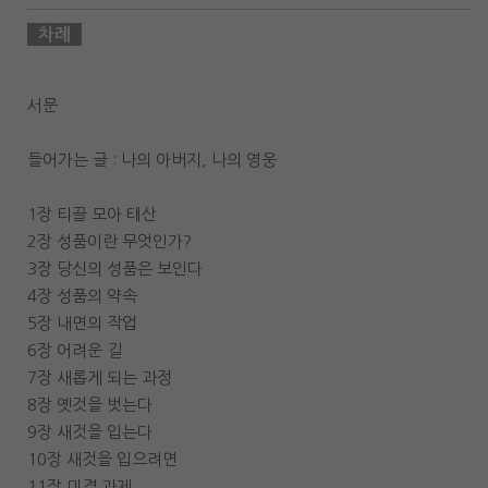
차례
서문
들어가는 글 : 나의 아버지, 나의 영웅
1장 티끌 모아 태산
2장 성품이란 무엇인가?
3장 당신의 성품은 보인다
4장 성품의 약속
5장 내면의 작업
6장 어려운 길
7장 새롭게 되는 과정
8장 옛것을 벗는다
9장 새것을 입는다
10장 새것을 입으려면
11장 미결 과제