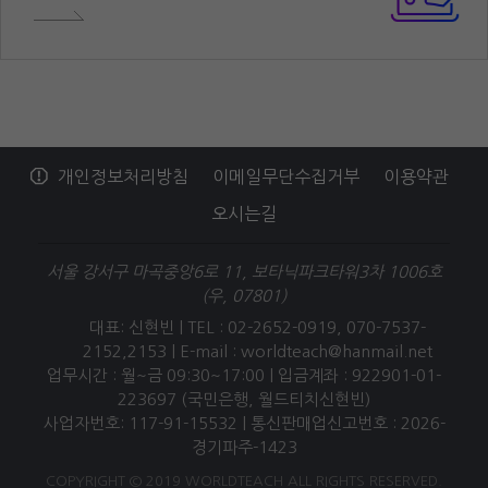
개인정보처리방침
이메일무단수집거부
이용약관
오시는길
서울 강서구 마곡중앙6로 11, 보타닉파크타워3차 1006호
(우, 07801)
대표: 신현빈 | TEL : 02-2652-0919, 070-7537-
2152,2153 |
E-mail : worldteach@hanmail.net
업무시간 : 월~금 09:30~17:00 | 입금계좌 : 922901-01-
223697 (국민은행, 월드티치신현빈)
사업자번호: 117-91-15532 | 통신판매업신고번호 : 2026-
경기파주-1423
COPYRIGHT © 2019 WORLDTEACH ALL RIGHTS RESERVED.