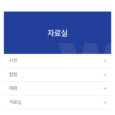
자료실
사진
칼럼
예화
자료실