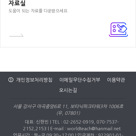
자료실
도움이 되는 자료를 다운받으세요.
개인정보처리방침
이메일무단수집거부
이용약관
오시는길
서울 강서구 마곡중앙6로 11, 보타닉파크타워3차 1006호
(우, 07801)
대표: 신현빈 | TEL : 02-2652-0919, 070-7537-
2152,2153 |
E-mail : worldteach@hanmail.net
업무시간 : 월~금 09:30~17:00 | 입금계좌 : 922901-01-