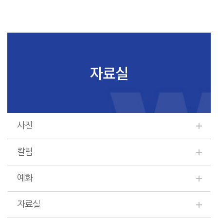
자료실
사진
칼럼
예화
자료실