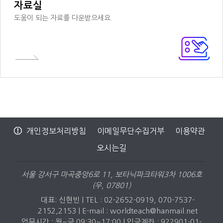
자료실
도움이 되는 자료를 다운받으세요.
개인정보처리방침
이메일무단수집거부
이용약관
오시는길
서울 강서구 마곡중앙6로 11, 보타닉파크타워3차 1006호
(우, 07801)
대표: 신현빈 | TEL : 02-2652-0919, 070-7537-
2152,2153 |
E-mail : worldteach@hanmail.net
업무시간 : 월~금 09:30~17:00 | 입금계좌 : 922901-01-