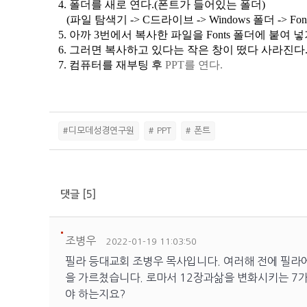
4. 폴더를 새로 연다.(
폰트가 들어있는 폴더)
(파일 탐색기 ->
C드라이브 -> Windows 폴더 -> Fon
5. 아까 3번에서 복사한 파일을 Fonts 폴더에 붙여 넣기 
6. 그러면 복사하고 있다는
작은 창이 떴다 사라진다
7. 컴퓨터를 재부팅 후
PPT를 연다.
#디모데성경연구원
# PPT
# 폰트
댓글
[
5
]
조병우
2022-01-19 11:03:50
필라 등대교회 조병우 목사입니다. 여러해 전에 필라
을 가르쳤습니다. 로마서 12장과삶을 변화시키는 7가
야 하는지요?