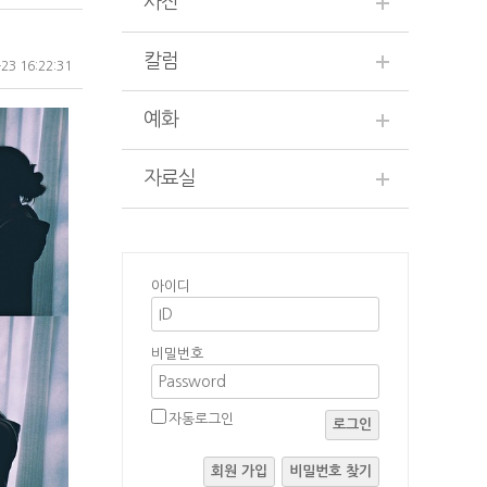
사진
칼럼
23 16:22:31
예화
자료실
아이디
비밀번호
자동로그인
로그인
회원 가입
비밀번호 찾기