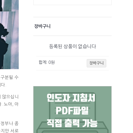
장바구니
등록된 상품이 없습니다
합계:
0
원
장바구니
 구분될 수
다.
지 않으십니
 노아, 아
 정부나 종
하지만 서로