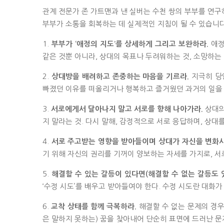
관계 전문가 존 가트맨과 낸 실버는 수천 쌍의 부부를 연
부부가 소통을 회복하는 데 실제적인 지침이 될 수 있습니다
1.
애정
부부가 ‘애정의 지도’를 상세하게 그리고 보완하라.
같은 것뿐 아니라, 상대의 목표나 두려워하는 것, 소망하는
2.
지극히 당연
상대방을 배려하고 존중하는 마음을 기르라.
빠졌던 이유를 떠올리거나 행복하고 즐거웠던 과거의 일을 
3.
상대의
서로에게서 달아나지 말고 서로를 향해 나아가라.
지 말라는 것. 다시 말해, 감정적으로 서로 응답하며, 상
4.
서로 주고받는 영향을 받아들이며 상대가 자신을 변화시
기 위해 자신의 권리를 기꺼이 양보하는 자세를 가지로, 
5.
해결할 수 있는 갈등이 있다면(해결할 수 없는 갈등도 
‘수정 시도’를 배우고 받아들여야 한다. 수정 시도란 대화
6.
해결할 수 없는 문제의 경우
교착 상태를 함께 극복하라.
은 말하지 못하는) 꿈을 찾아내어 단순히 표면에 드러난 