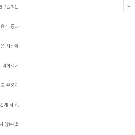
한 7원칙은
 음식 등과
처음 사랑에
.
로 비화시키
하고 존중하
럽게 하고,
지 않는(혹