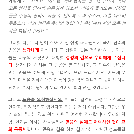
이렇게 기도하세요.
“예수님, 저의 생각을 인도해 주소서. 저의
모든 생각을 당신께 순종하게 하소서. 저에게 몰려오는 거짓말
들을 주님의 진리로 바꿀 수 있도록 도와 주소서. 저를 다스려
주옵소서. 저의 생각은 주님의 것입니다. 주님께서 저의 모든 생
각을 책임져 주세요.”
그러할 때, 우리 안에 살아 계신 성령 하나님께서 즉시 진리의
말씀을
하십니다. 그 상황에 맞는 적절한 하나님의 말
생각나게
씀을 마귀의 거짓말에 대항할
성령의 검으로 우리에게 주십니
생각나게 하시는 그 말씀을 붙드십시오. 그 약속의 말씀을
다.
믿는 믿음을 주님께 신앙고백으로 올려 드리십시오. 어느새 우
리의 마음을 지배하려던 어둠의 영향력은 떠나가고 빛이신 하나
님께서 주시는 평안이 우리 안에서 흘러 넘칠 것입니다.
그리고
이 모든 일련의 과정은 지식으로
도움을 요청하십시오.
안다고, 의지적으로 행한다고 되는 문제가 아닙니다. 그만큼 우
리 죄의 뿌리는 깊고 원수 사탄은 여전히 건재합니다. 우리의 약
함, 한계를 아시는 하나님께서
믿음의 실체로 허락하신 것이 교
입니다. 믿음의 길을 함께 걸어가는 지체된 성도들입
회 공동체