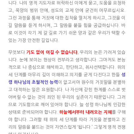
니다. 나의 영적 지도자로 허락하신 이에게 묻고, 도움을 요청하
고, 목양의 범위 안에, 성도의 교제 안에 굳건히 머무르십시오.
그런 과정을 통해 거짓에 대한 집착을 떨치게 하시고, 그것을 이
길 말씀을 듣게 하시며, 그 말씀을 붙들 힘을 공급하십니다. 바
로 이것이 각기 제 갈 길로 가기 쉬운 양과 같은 우리가 택할 수
있는 가장 안전한 길입니다.
무엇보다
우리의 눈은 가려져 있습
기도 없이 이길 수 없습니다.
니다. 눈에 보이는 현상이 전부라고 생각합니다. 그마저도 본능
적으로 나 중심으로 해석하고, 판단하고, 취사선택합니다. 위의
세 단계를 아무리 깊이 이해하고 의지를 굳게 다진다고 한들
성
이 없고서야 원수의 거짓말을 분별하
령 하나님의 초월적인 능력
고 대적하는 일은 요원합니다. 나 자신에 갇힌 한계를 스스로 벗
어버릴 수 없는 것이 죄인 된 우리의 실존이기 때문입니다. 그러
므로 기도함으로 깨어 있어야 합니다. 늘 성령 하나님께 민감한
상태로 준비되어야 합니다.
를 구해
하늘에서부터 내려오는 지혜
야 합니다. 그러할 때 위의 세 단계를 따라 거짓을 분별하고 진
리의 말씀을 붙드는 것이 자연스럽게 ‘됩니다.’ 그렇게 영적 전쟁