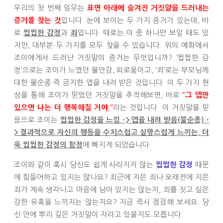
우리의 첫 번째 임무는
표면 아래에 숨겨진 거짓말을 드러내는
입니다. 눈에 보이는 두 가지 증거가 있는데, 바
증거를 찾는 것
로
과
입니다. 때로는 이 중 하나만 보일 때도 있
찝찝한 감정
죄
지만, 대부분 두 가지를 모두 찾을 수 있습니다. 위의 예화에서
조이에게서 드러난 거짓말의 증거는 무엇입니까? ‘찝찝한 감
정’으로는 조이가 느꼈던 불안감, 외로움이고, ‘죄’로는 부모님께
대한 불순종 즉 금지한 앱을 내려 받은 것입니다. 이 두 가지 현
상을 통해 조이가 믿었던 거짓말을 추적해보면, 바로
“그 앱만
라는 것입니다. 이 거짓말을 믿
있으면 나는 더 행복해질 거야.”
음으로 조이는
찝찝한 감정을 느낌 -> 앱을 내려 받음(불순종) -
> 결과적으로 자신의 행동을 수치스럽고 실망스럽게 느끼는, 더
에 빠지게 되었습니다.
욱 찝찝한 감정의 함정
조이와 같이 혹시 당신도 쉽게 사라지지 않는
때문
찝찝한 감정
에 힘들어하고 있지는 않나요? 최근에 지은 죄나 오래전에 지은
죄가 계속 생각나고 마음에 남아 있지는 않는지, 죄를 짓고 싶은
강한 유혹을 느끼지는 않는지요? 지금 즉시 점검해 보세요. 당
신 안에 뿌리 깊은 거짓말이 자라고 있을지도 모릅니다.