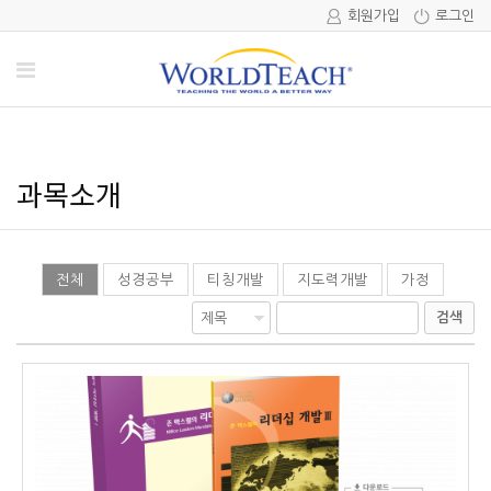
회원가입
로그인
과목소개
전체
성경공부
티칭개발
지도력개발
가정
검색