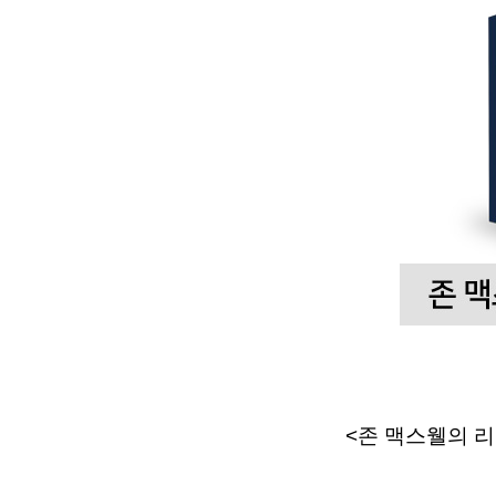
<존 맥스웰의 