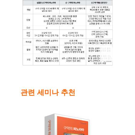
N
e
x
t
i
m
a
관련 세미나 추천
g
e