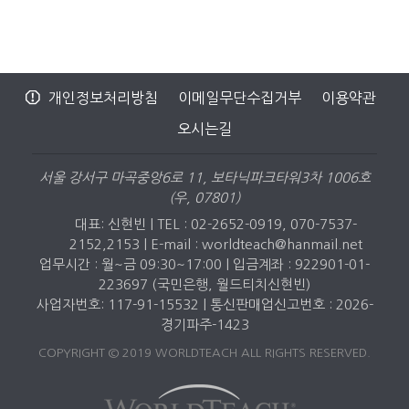
개인정보처리방침
이메일무단수집거부
이용약관
오시는길
서울 강서구 마곡중앙6로 11, 보타닉파크타워3차 1006호
(우, 07801)
대표: 신현빈 | TEL : 02-2652-0919, 070-7537-
2152,2153 |
E-mail : worldteach@hanmail.net
업무시간 : 월~금 09:30~17:00 | 입금계좌 : 922901-01-
223697 (국민은행, 월드티치신현빈)
사업자번호: 117-91-15532 | 통신판매업신고번호 : 2026-
경기파주-1423
COPYRIGHT © 2019 WORLDTEACH ALL RIGHTS RESERVED.