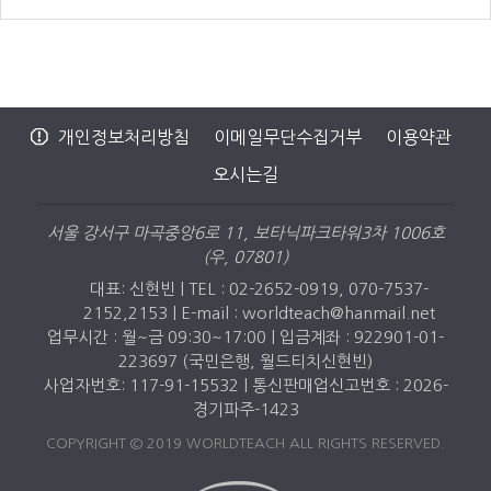
개인정보처리방침
이메일무단수집거부
이용약관
오시는길
서울 강서구 마곡중앙6로 11, 보타닉파크타워3차 1006호
(우, 07801)
대표: 신현빈 | TEL : 02-2652-0919, 070-7537-
2152,2153 |
E-mail : worldteach@hanmail.net
업무시간 : 월~금 09:30~17:00 | 입금계좌 : 922901-01-
223697 (국민은행, 월드티치신현빈)
사업자번호: 117-91-15532 | 통신판매업신고번호 : 2026-
경기파주-1423
COPYRIGHT © 2019 WORLDTEACH ALL RIGHTS RESERVED.