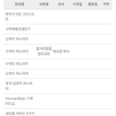
강의명
교회명
강사
시작일
종료일
지역
로마서 8장 그리스도
인
구약책별성경연구
신약의 파노라마
캘거리벧엘
구약의 파노라마
배요한 목사
장로교회
구약의 파노라마
신약의 파노라마
영적 성장의 파노라
마
Stewardship: 스튜
어드십
성도를 세우는 5가지