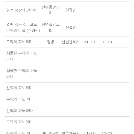
신명중앙교
영적 성장의 7단계
천갑민
회
열매 맺는 삶 : 포도
신명중앙교
천갑민
나무의 비밀 (개정판)
회
구약의 파노라마
열방
신현빈목사
01-20
01-21
심플한 구약의 파노
라마
심플한 구약의 파노
라마
신약의 파노라마
구약의 파노라마
신약의 파노라마
구약의 파노라마
신약의 파노라마
아이엠교회
한주영목사
11-18
12-27