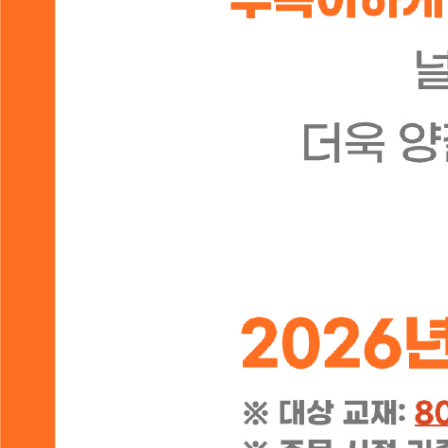
(신간) 존더반신약주석-강해로 푸는 요한계시록
56,700
30,000
원
원
63,000
원
[강사패키지] 개인 성경 연구
[강사패키지] 구약책