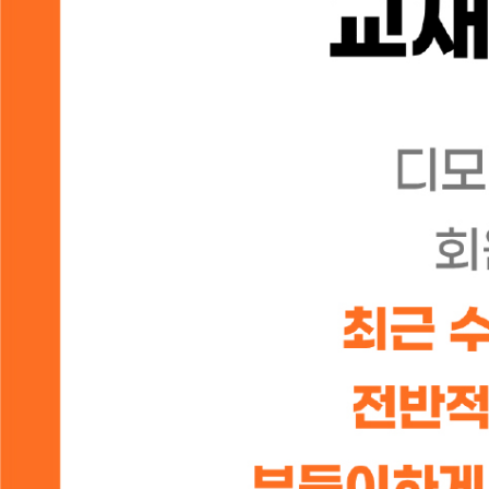
전체
강사 패
추천 상품
오늘 하루 보지 않음
[강사패키지] 크리스천 홈
신약의 파노라마 학
80,000
7,000
원
원
랭킹순
누적판매순
후기많은순
낮은가격순
높은가격순
최
|
|
|
|
|