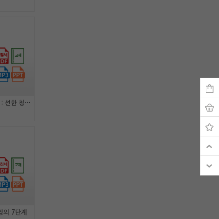
[강사패키지] 스튜어드십 : 선한 청지기의 삶
장의 7단계