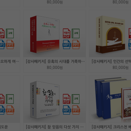
80,000
80,000
원
원
[강사패키지] 예수님이 중요하게 여기시는 5가지(구제목..
[강사패키지] 유혹의 시대를 거룩하게 사는 비결
80,000
80,000
원
원
기도문
[강사패키지] 참 믿음의 다섯 가지 가치관