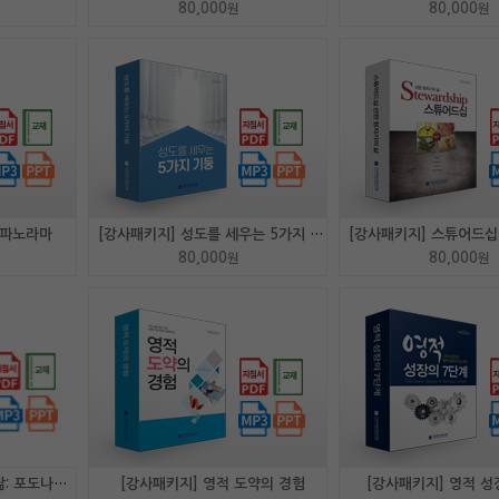
80,000
80,000
원
원
 파노라마
[강사패키지] 성도를 세우는 5가지 기둥
80,000
80,000
원
원
[강사패키지] 열매 맺는 삶: 포도나무의 비밀 <개정..
[강사패키지] 영적 도약의 경험
[강사패키지] 영적 성