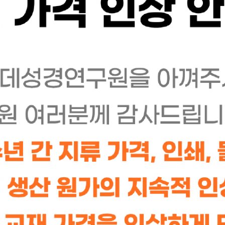
키지
학생용 교재
단행본
기타
생용 교재
구약의 파노라마 학생용 교재
7,000
7,900
원
8,900
원
신등록순