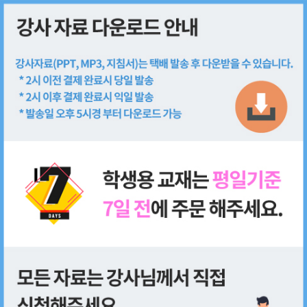
회원가입
로그인
쇼핑몰
전체
강사 패키지
학생용 교재
단행본
기타
추천 상품