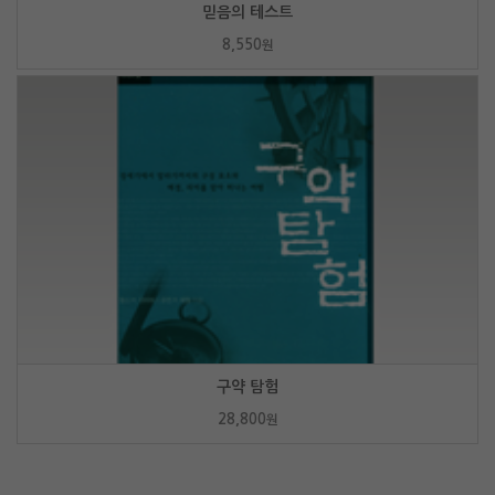
믿음의 테스트
8,550
원
구약 탐험
28,800
원