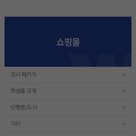
쇼핑몰
강사 패키지
학생용 교재
단행본/도서
기타