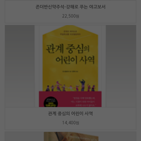
존더반신약주석-강해로 푸는 야고보서
22,500
원
관계 중심의 어린이 사역
14,400
원