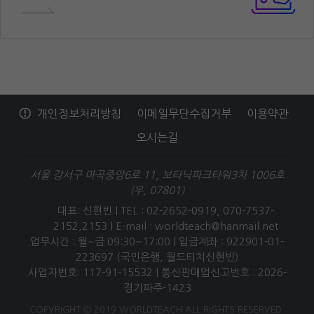
개인정보처리방침
이메일무단수집거부
이용약관
오시는길
서울 강서구 마곡중앙6로 11, 보타닉파크타워3차 1006호
(우, 07801)
대표: 신현빈 | TEL : 02-2652-0919, 070-7537-
2152,2153 |
E-mail : worldteach@hanmail.net
업무시간 : 월~금 09:30~17:00 | 입금계좌 : 922901-01-
223697 (국민은행, 월드티치신현빈)
사업자번호: 117-91-15532 | 통신판매업신고번호 : 2026-
경기파주-1423
COPYRIGHT © 2019 WORLDTEACH ALL RIGHTS RESERVED.