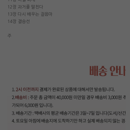
12장 과거를 떨친다
13장 다시 배우는 걸음마
14장 결승선
주