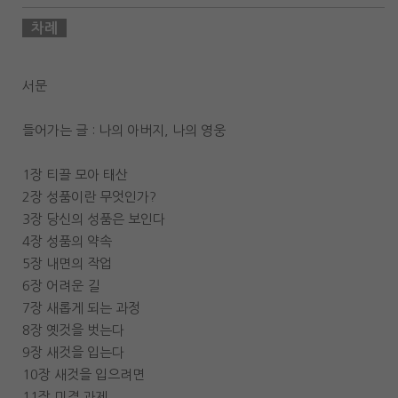
차례
서문
들어가는 글 : 나의 아버지, 나의 영웅
1장 티끌 모아 태산
2장 성품이란 무엇인가?
3장 당신의 성품은 보인다
4장 성품의 약속
5장 내면의 작업
6장 어려운 길
7장 새롭게 되는 과정
8장 옛것을 벗는다
9장 새것을 입는다
10장 새것을 입으려면
11장 미결 과제