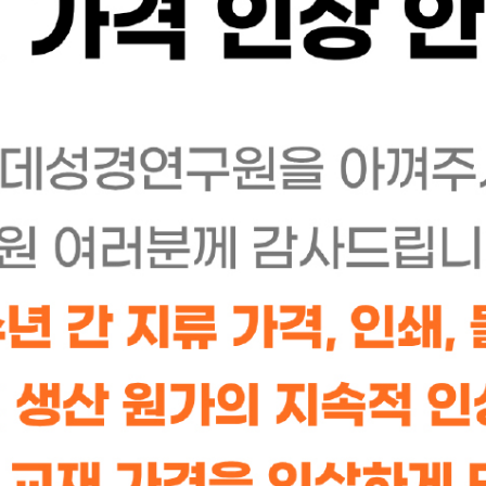
쉽고 명쾌한 성경연구 특강(성경연구_성경공부방법론
부제 : 알기 쉬운 귀납법적 개인 성경연구 가이드
12,600
판매가격
원
14,000
원
10%
배송비
3,000원(4만원 이상 결제시 배송비 무료)
수량
구매하기
장바구니
위시