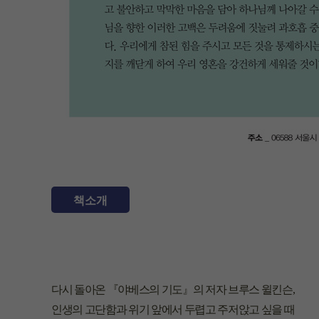
책소개
다시 돌아온 『야베스의 기도』의 저자 브루스 윌킨슨,
인생의 고단함과 위기 앞에서 두렵고 주저앉고 싶을 때