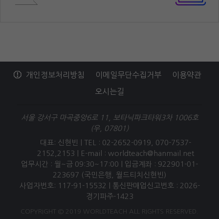
개인정보처리방침
이메일무단수집거부
이용약관
오시는길
서울 강서구 마곡중앙6로 11, 보타닉파크타워3차 1006호
(우, 07801)
대표: 신현빈 | TEL : 02-2652-0919, 070-7537-
2152,2153 |
E-mail : worldteach@hanmail.net
업무시간 : 월~금 09:30~17:00 | 입금계좌 : 922901-01-
223697 (국민은행, 월드티치신현빈)
사업자번호: 117-91-15532 | 통신판매업신고번호 : 2026-
경기파주-1423
COPYRIGHT © 2019 WORLDTEACH ALL RIGHTS RESERVED.